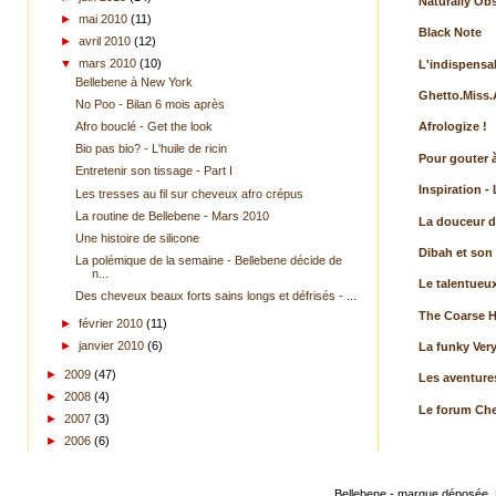
Naturally Ob
►
mai 2010
(11)
Black Note
►
avril 2010
(12)
▼
mars 2010
(10)
L'indispensa
Bellebene à New York
Ghetto.Miss
No Poo - Bilan 6 mois après
Afro bouclé - Get the look
Afrologize !
Bio pas bio? - L'huile de ricin
Pour gouter 
Entretenir son tissage - Part I
Inspiration - 
Les tresses au fil sur cheveux afro crépus
La routine de Bellebene - Mars 2010
La douceur d
Une histoire de silicone
Dibah et son
La polémique de la semaine - Bellebene décide de
n...
Le talentueu
Des cheveux beaux forts sains longs et défrisés - ...
The Coarse H
►
février 2010
(11)
►
janvier 2010
(6)
La funky Ver
►
2009
(47)
Les aventures
►
2008
(4)
Le forum Ch
►
2007
(3)
►
2006
(6)
Bellebene - marque déposée.