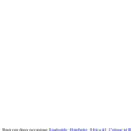
Pour ces deux occasions
Aménaïde
,
Hairfinity
,
Africa #1
,
Crépue et R