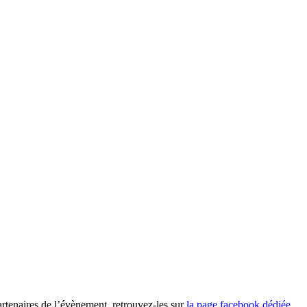
rtenaires de l’évènement, retrouvez-les sur
la page facebook dédiée
.