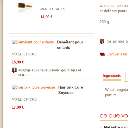
Une shampoo bar
MIXED CHICKS
et délicate pour
14,90 €
230 g
for all hair 
Démélant pour
enfants
MIXED CHICKS
Envoyer à un
15,90 €
adapt� aux cheveux boucl�s, fris�s et
cr�pus
Ingredients
Hair Silk Cure
Water, vegeta
Soyeuse
parfum
MIXED CHICKS
17,90 €
Natasha
a écr