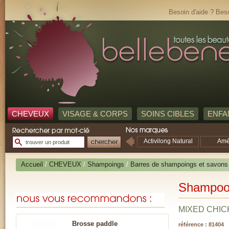
Besoin d'aide ? Beso
CHEVEUX
VISAGE & CORPS
SOINS CIBLES
ENFA
Activilong Natural
Amé
Touch
Accueil
/
CHEVEUX
/
Shampoings
/
Barres de shampoings et savons
Shampoo 
MIXED CHIC
Brosse paddle
référence : 81404