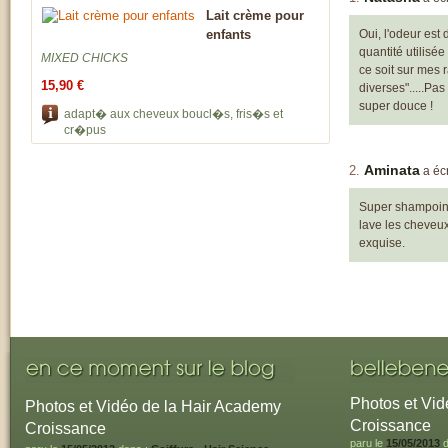
Lait crème pour
enfants
Oui, l'odeur est
quantité utilisée
MIXED CHICKS
ce soit sur mes 
15,90 €
diverses".....Pa
super douce !
adapt� aux cheveux boucl�s, fris�s et
cr�pus
Aminata
a écr
Super shampoing 
lave les cheveux
exquise.
Photos et Vid
Photos et Vidéo de la Hair Academy
Croissance
Croissance
paru le
15/05/2013
d