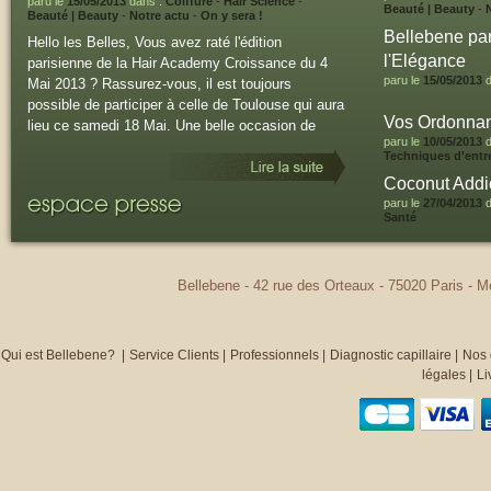
paru le
15/05/2013
dans :
Coiffure
-
Hair Science
-
Beauté | Beauty
-
Beauté | Beauty
-
Notre actu
-
On y sera !
Bellebene par
Hello les Belles, Vous avez raté l'édition
l'Elégance
parisienne de la Hair Academy Croissance du 4
paru le
15/05/2013
d
Mai 2013 ? Rassurez-vous, il est toujours
possible de participer à celle de Toulouse qui aura
Vos Ordonnan
lieu ce samedi 18 Mai. Une belle occasion de
paru le
10/05/2013
d
passer un moment enrichissant au contact de la
Techniques d'entre
Team Bellebene et des autres femmes qui
Beauty
Coconut Addic
comme vous sont à la recherche d'une jolie
paru le
27/04/2013
d
chevelure en
Santé
Bellebene - 42 rue des Orteaux - 75020 Paris - 
Qui est Bellebene?
|
Service Clients
|
Professionnels
|
Diagnostic capillaire
|
Nos 
légales
|
Li