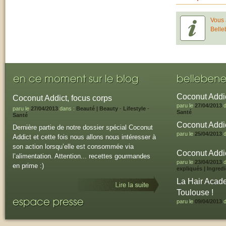
Vous 
Belle
Coconut Addic
Coconut Addict, focus corps
paru le
27/04/2013
d
paru le
27/04/2013
dans :
Beauté | Beauty
-
Lifestyle
-
Santé
Santé
Coconut Addic
Dernière partie de notre dossier spécial Coconut
paru le
25/04/2013
d
Addict et cette fois nous allons nous intéresser à
son action lorsqu’elle est consommée via
Coconut Addic
l’alimentation. Attention... recettes gourmandes
paru le
23/04/2013
d
en prime :)
expliqués | Ingred
La Hair Acade
Toulouse !
paru le
09/04/2013
d