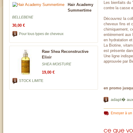
Les bienfaits du 
Hair Academy
contre la casse e
Summertime
BELLEBENE
Découvrez la col
cheveux fins et c
30,00 €
chimiquement, ce
Pour tous types de cheveux
entièrement aux 
en hydratation et
La Biotine, vitam
est présente dan
Raw Shea Reconstructive
Une ligne indispe
Elixir
approuvée par Be
SHEA MOISTURE
19,00 €
STOCK LIMITE
en promo jusqu
adapt� aux 
Envoyer à un