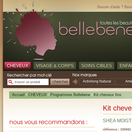
Besoin d'aide ? Beso
CHEVEUX
VISAGE & CORPS
SOINS CIBLES
ENFA
Activilong Natural
Amé
Touch
Accueil
/
CHEVEUX
/
Programmes Bellebene
/
Kit cheveux fins
Kit cheve
SHEA MOIS
référence : 155942