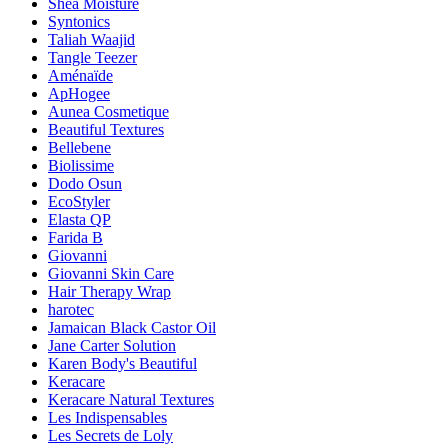
Shea Moisture
Syntonics
Taliah Waajid
Tangle Teezer
Aménaïde
ApHogee
Aunea Cosmetique
Beautiful Textures
Bellebene
Biolissime
Dodo Osun
EcoStyler
Elasta QP
Farida B
Giovanni
Giovanni Skin Care
Hair Therapy Wrap
harotec
Jamaican Black Castor Oil
Jane Carter Solution
Karen Body's Beautiful
Keracare
Keracare Natural Textures
Les Indispensables
Les Secrets de Loly