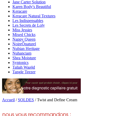
Jane Carter Solution
Karen Body's Beautiful
Keracare
Keracare Natural Textures
Les Indispensables
Les Secrets de Loly
Miss Jessies
Mixed Chicks
Nappy Queen
NoireÔnaturel
Nubian Heritage
Nuhanciam
Shea Moisture
Syntonics
Taliah Waajid
Tangle Teezer
Accueil
/
SOLDES
/
Twist and Define Cream