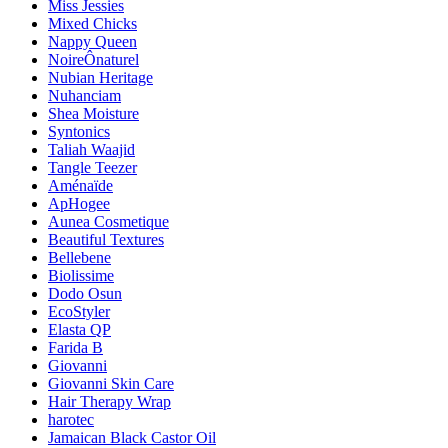
Miss Jessies
Mixed Chicks
Nappy Queen
NoireÔnaturel
Nubian Heritage
Nuhanciam
Shea Moisture
Syntonics
Taliah Waajid
Tangle Teezer
Aménaïde
ApHogee
Aunea Cosmetique
Beautiful Textures
Bellebene
Biolissime
Dodo Osun
EcoStyler
Elasta QP
Farida B
Giovanni
Giovanni Skin Care
Hair Therapy Wrap
harotec
Jamaican Black Castor Oil