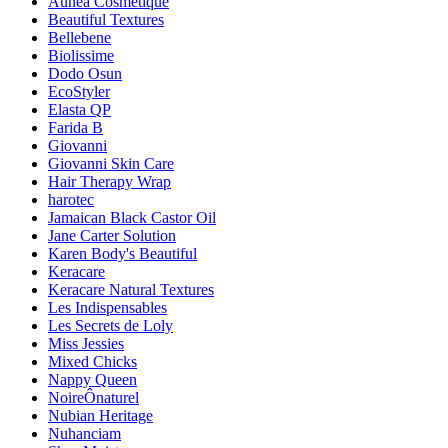
Aunea Cosmetique
Beautiful Textures
Bellebene
Biolissime
Dodo Osun
EcoStyler
Elasta QP
Farida B
Giovanni
Giovanni Skin Care
Hair Therapy Wrap
harotec
Jamaican Black Castor Oil
Jane Carter Solution
Karen Body's Beautiful
Keracare
Keracare Natural Textures
Les Indispensables
Les Secrets de Loly
Miss Jessies
Mixed Chicks
Nappy Queen
NoireÔnaturel
Nubian Heritage
Nuhanciam